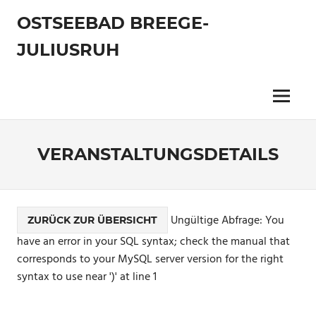
Zum
OSTSEEBAD BREEGE-
Inhalt
springen
JULIUSRUH
Menu
VERANSTALTUNGSDETAILS
Ungültige Abfrage: You
ZURÜCK ZUR ÜBERSICHT
have an error in your SQL syntax; check the manual that
corresponds to your MySQL server version for the right
syntax to use near ')' at line 1