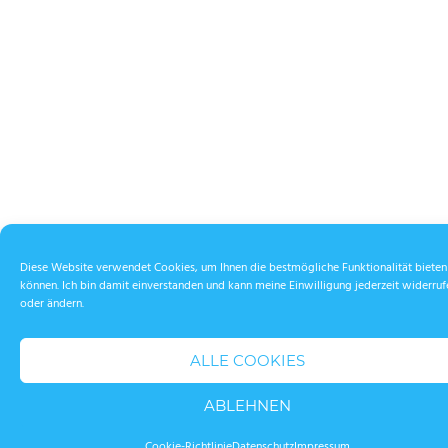
Diese Website verwendet Cookies, um Ihnen die bestmögliche Funktionalität bieten
können. Ich bin damit einverstanden und kann meine Einwilligung jederzeit widerruf
oder ändern.
ALLE COOKIES
ABLEHNEN
Cookie-Richtlinie
Datenschutz
Impressum