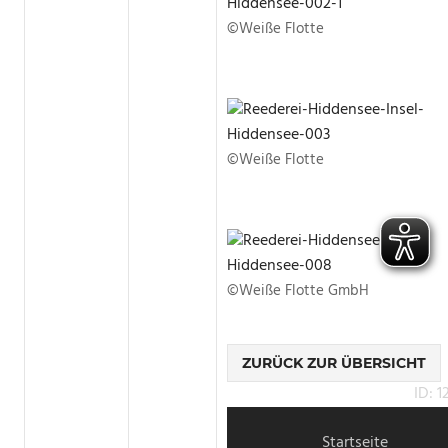
©Weiße Flotte
©Weiße Flotte
©Weiße Flotte GmbH
ZURÜCK ZUR ÜBERSICHT
ID: 
Startseite