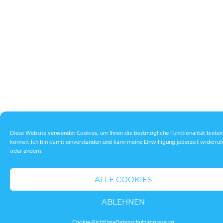
Diese Website verwendet Cookies, um Ihnen die bestmögliche Funktionalität bieten
können. Ich bin damit einverstanden und kann meine Einwilligung jederzeit widerruf
oder ändern.
ALLE COOKIES
ABLEHNEN
Cookie-Richtlinie
Datenschutz
Impressum