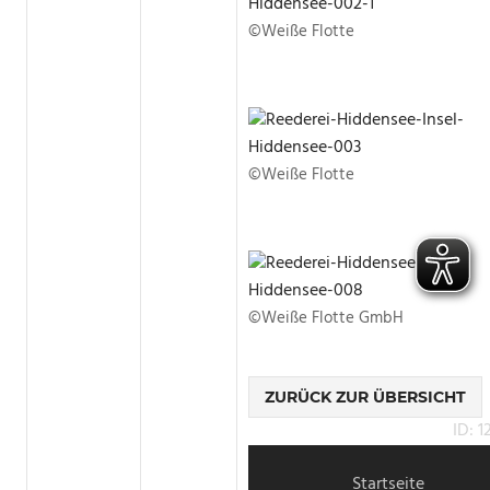
©Weiße Flotte
©Weiße Flotte
©Weiße Flotte GmbH
ZURÜCK ZUR ÜBERSICHT
ID: 
Startseite